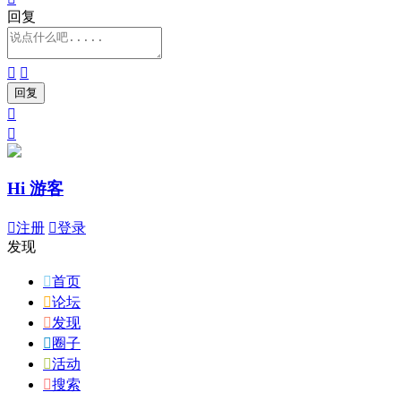
回复




Hi 游客

注册

登录
发现

首页

论坛

发现

圈子

活动

搜索