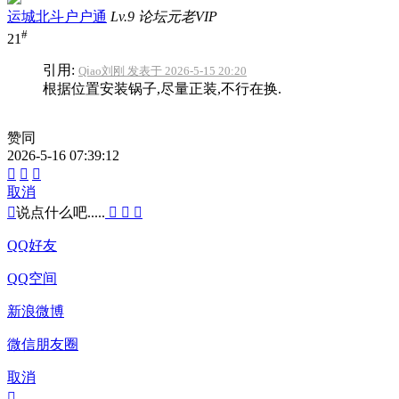
运城北斗户户通
Lv.9 论坛元老VIP
#
21
引用:
Qⅰao刘刚 发表于 2026-5-15 20:20
根据位置安装锅子,尽量正装,不行在换.
赞同
2026-5-16 07:39:12



取消

说点什么吧.....



QQ好友
QQ空间
新浪微博
微信朋友圈
取消
