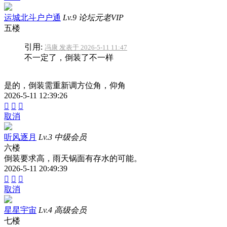
运城北斗户户通
Lv.9 论坛元老VIP
五楼
引用:
冯康 发表于 2026-5-11 11:47
不一定了，倒装了不一样
是的，倒装需重新调方位角，仰角
2026-5-11 12:39:26



取消
听风逐月
Lv.3 中级会员
六楼
倒装要求高，雨天锅面有存水的可能。
2026-5-11 20:49:39



取消
星星宇宙
Lv.4 高级会员
七楼