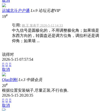
取消
运城北斗户户通
Lv.9 论坛元老VIP
#
19
引用:
姚.王 发表于 2026-5-12 14:33
中九信号是圆极化的，不用调整极化角；如果墙是
东西方向的，转圆盘还是调方位角，调拉杆还是调
仰角；如果墙 ...
说得对
2026-5-15 07:57:54



取消
Qⅰao刘刚
Lv.3 中级会员
#
20
根据位置安装锅子,尽量正装,不行在换.
2026-5-15 20:20:35



取消