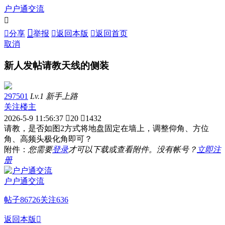
户户通交流



分享
举报

返回本版

返回首页
取消
新人发帖请教天线的侧装
297501
Lv.1 新手上路
关注楼主
2026-5-9 11:56:37

20

1432
请教，是否如图2方式将地盘固定在墙上，调整仰角、方位
角、高频头极化角即可？
附件：
您需要
登录
才可以下载或查看附件。没有帐号？
立即注
册
户户通交流
帖子
86726
关注
636
返回本版
