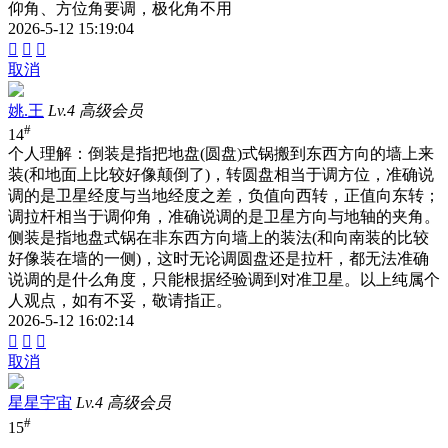
仰角、方位角要调，极化角不用
2026-5-12 15:19:04



取消
姚.王
Lv.4 高级会员
#
14
个人理解：倒装是指把地盘(圆盘)式锅搬到东西方向的墙上来
装(和地面上比较好像颠倒了)，转圆盘相当于调方位，准确说
调的是卫星经度与当地经度之差，负值向西转，正值向东转；
调拉杆相当于调仰角，准确说调的是卫星方向与地轴的夹角。
侧装是指地盘式锅在非东西方向墙上的装法(和向南装的比较
好像装在墙的一侧)，这时无论调圆盘还是拉杆，都无法准确
说调的是什么角度，只能根据经验调到对准卫星。以上纯属个
人观点，如有不妥，敬请指正。
2026-5-12 16:02:14



取消
星星宇宙
Lv.4 高级会员
#
15