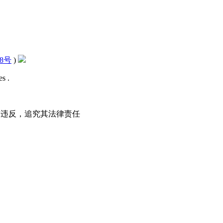
28号
)
s .
如有违反，追究其法律责任