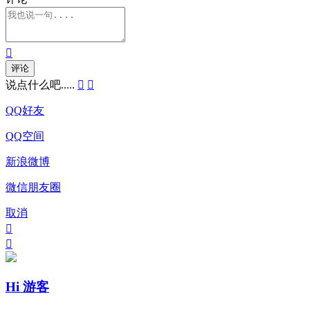

评论
说点什么吧.....


QQ好友
QQ空间
新浪微博
微信朋友圈
取消


Hi 游客