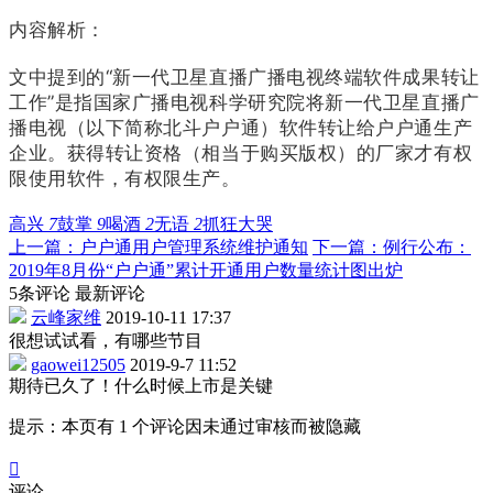
内容解析：
文中提到的“新一代卫星直播广播电视终端软件成果转让
工作”是指国家广播电视科学研究院将新一代卫星直播广
播电视（以下简称北斗户户通）软件转让给户户通生产
企业。
获得转让资格（
相当于购买版权）
的厂家才有权
限使用软件，有权限生产。
高兴
7
鼓掌
9
喝酒
2
无语
2
抓狂
大哭
上一篇：户户通用户管理系统维护通知
下一篇：例行公布：
2019年8月份“户户通”累计开通用户数量统计图出炉
5条评论
最新评论
云峰家维
2019-10-11 17:37
很想试试看，有哪些节目
gaowei12505
2019-9-7 11:52
期待已久了！什么时候上市是关键
提示：本页有 1 个评论因未通过审核而被隐藏

评论