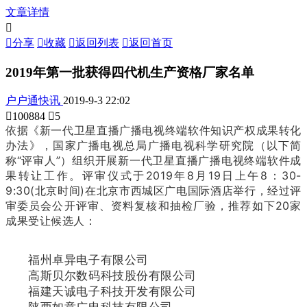
文章详情


分享

收藏

返回列表

返回首页
2019年第一批获得四代机生产资格厂家名单
户户通快讯
2019-9-3 22:02

100884

5
依据《新一代卫星直播广播电视终端软件知识产权成果转化
办法》，国家广播电视总局广播电视科学研究院（以下简
称“评审人”）组织开展新一代卫星直播广播电视终端软件成
果转让工作。评审仪式于2019年8月19日上午8：30-
9:30(北京时间)在北京市西城区广电国际酒店举行，经过评
审委员会公开评审、资料复核和抽检厂验，推荐如下20家
成果受让候选人：
福州卓异电子有限公司
高斯贝尔数码科技股份有限公司
福建天诚电子科技开发有限公司