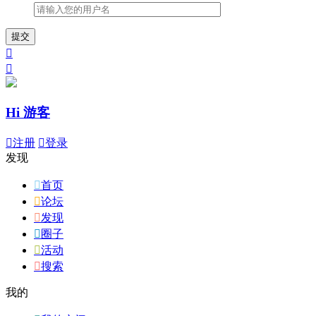
提交


Hi 游客

注册

登录
发现

首页

论坛

发现

圈子

活动

搜索
我的