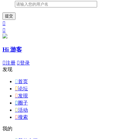
提交


Hi 游客

注册

登录
发现

首页

论坛

发现

圈子

活动

搜索
我的