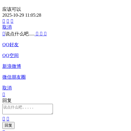
应该可以
2025-10-29 11:05:28



取消

说点什么吧.....



QQ好友
QQ空间
新浪微博
微信朋友圈
取消

回复

