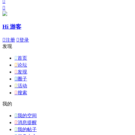


Hi 游客

注册

登录
发现

首页

论坛

发现

圈子

活动

搜索
我的

我的空间

消息提醒

我的帖子