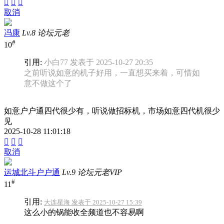



取消
冯康
Lv.8 论坛元老
#
10
引用:
小白77 发表于 2025-10-27 20:35
之前听说如意的机子好用，一直想买来着，可惜如
意不做这个了
如意户户通四代很少有，听说做招标机，市场如意四代机很少
见
2025-10-28 11:01:18



取消
运城北斗户户通
Lv.9 论坛元老VIP
#
11
引用:
大连星海 发表于 2025-10-27 15:39
这么小的锅能收全频道也不容易啊