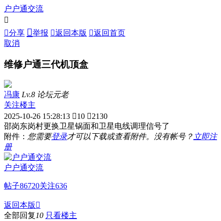
户户通交流



分享
举报

返回本版

返回首页
取消
维修户通三代机顶盒
冯康
Lv.8 论坛元老
关注楼主
2025-10-26 15:28:13

10

2130
邵岗东岗村更换卫星锅面和卫星电线调理信号了
附件：
您需要
登录
才可以下载或查看附件。没有帐号？
立即注
册
户户通交流
帖子
86720
关注
636
返回本版

全部回复
10
只看楼主