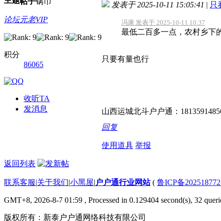
主题
帖子
锅币
发表于 2025-10-11 15:05:41
|
只
论坛元老VIP
冯康 发表于 2025-10-11 10:37
最低二百多一点，农村乡下的24
积分
只要有量也行
86065
收听TA
发消息
山西运城北斗户户通：1813591485
回复
使用道具
举报
返回列表
联系客服
|
关于我们
|
小黑屋
|
户户通行业网站
(
鲁ICP备20251877
GMT+8, 2026-8-7 01:59
, Processed in 0.129404 second(s), 32 querie
版权所有：新泰户户通网络科技有限公司