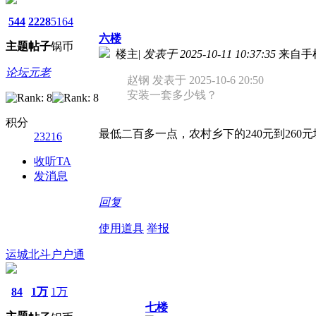
544
2228
5164
六楼
主题
帖子
锅币
楼主
|
发表于 2025-10-11 10:37:35
来自手
论坛元老
赵钢 发表于 2025-10-6 20:50
安装一套多少钱？
积分
最低二百多一点，农村乡下的240元到260元城
23216
收听TA
发消息
回复
使用道具
举报
运城北斗户户通
84
1万
1万
七楼