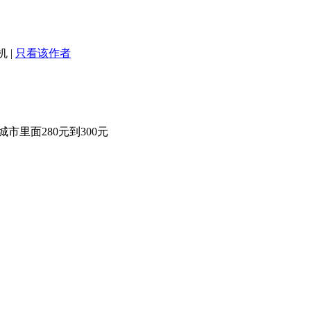
机
|
只看该作者
市里面280元到300元