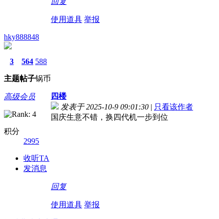
回复
使用道具
举报
hky888848
3
564
588
主题
帖子
锅币
四楼
高级会员
发表于 2025-10-9 09:01:30
|
只看该作者
国庆生意不错，换四代机一步到位
积分
2995
收听TA
发消息
回复
使用道具
举报