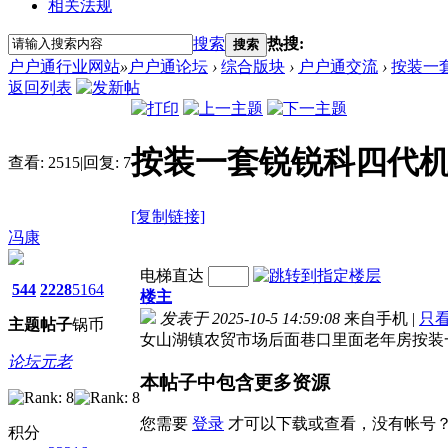
相关法规
搜索
热搜:
搜索
户户通行业网站
»
户户通论坛
›
综合版块
›
户户通交流
›
按装一
返回列表
按装一套锐锐科四代
查看:
2515
|
回复:
7
[复制链接]
冯康
电梯直达
544
2228
5164
楼主
发表于 2025-10-5 14:59:08
来自手机
|
只
主题
帖子
锅币
女山湖镇农贸市场后面巷口里面老年房按装
论坛元老
本帖子中包含更多资源
您需要
登录
才可以下载或查看，没有帐号
积分