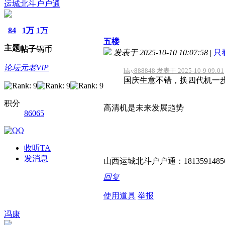
运城北斗户户通
84
1万
1万
五楼
主题
帖子
锅币
发表于 2025-10-10 10:07:58
|
只
论坛元老VIP
hky888848 发表于 2025-10-9 09:01
国庆生意不错，换四代机一
积分
高清机是未来发展趋势
86065
收听TA
发消息
山西运城北斗户户通：1813591485
回复
使用道具
举报
冯康