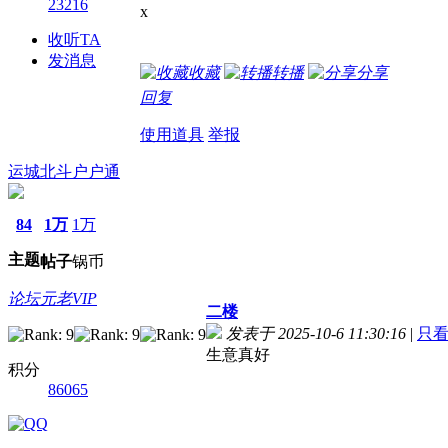
23216
x
收听TA
发消息
收藏
转播
分享
回复
使用道具
举报
运城北斗户户通
84
1万
1万
主题
帖子
锅币
论坛元老VIP
二楼
发表于 2025-10-6 11:30:16
|
只
生意真好
积分
86065