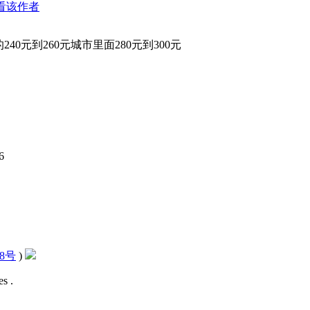
看该作者
0元到260元城市里面280元到300元
6
28号
)
s .