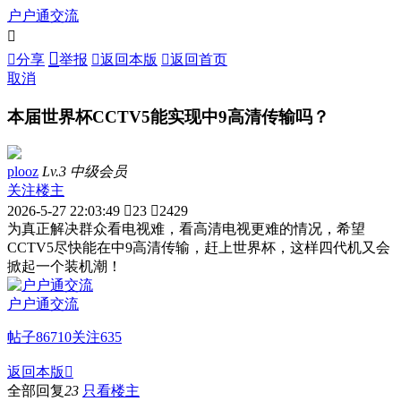
户户通交流



分享
举报

返回本版

返回首页
取消
本届世界杯CCTV5能实现中9高清传输吗？
plooz
Lv.3 中级会员
关注楼主
2026-5-27 22:03:49

23

2429
为真正解决群众看电视难，看高清电视更难的情况，希望
CCTV5尽快能在中9高清传输，赶上世界杯，这样四代机又会
掀起一个装机潮！
户户通交流
帖子
86710
关注
635
返回本版

全部回复
23
只看楼主