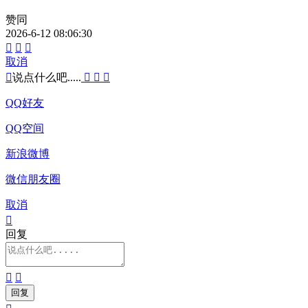
赞同
2026-6-12 08:06:30



取消

说点什么吧.....



QQ好友
QQ空间
新浪微博
微信朋友圈
取消

回复

