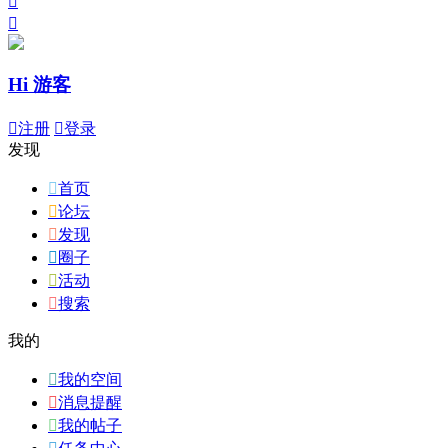


Hi 游客

注册

登录
发现

首页

论坛

发现

圈子

活动

搜索
我的

我的空间

消息提醒

我的帖子