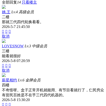
全部回复
14
只看楼主
姚.王
Lv.4 高级会员
二楼
那就三代四代轮换着看。
2026-5-7 21:45:50



取消
LOVESNOW
Lv.3 中级会员
三楼
能看就很好
2026-5-8 07:20:59



取消
薪星相约
Lv.6 金牌会员
四楼
不奇怪呀。盒子正常开机就能用、有节目看就行了，仁民穷众
有贫民百姓是不在乎三代四代机器的。
2026-5-8 15:30:20


