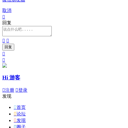
取消

回复




Hi 游客

注册

登录
发现

首页

论坛

发现

圈子