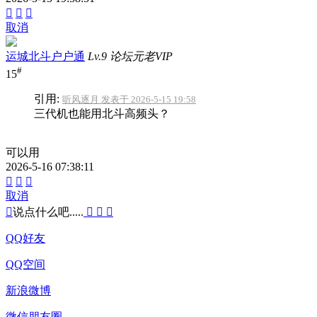



取消
运城北斗户户通
Lv.9 论坛元老VIP
#
15
引用:
听风逐月 发表于 2026-5-15 19:58
三代机也能用北斗高频头？
可以用
2026-5-16 07:38:11



取消

说点什么吧.....



QQ好友
QQ空间
新浪微博
微信朋友圈