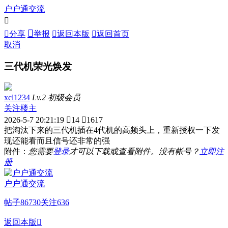
户户通交流



分享
举报

返回本版

返回首页
取消
三代机荣光焕发
xcl1234
Lv.2 初级会员
关注楼主
2026-5-7 20:21:19

14

1617
把淘汰下来的三代机插在4代机的高频头上，重新授权一下发
现还能看而且信号还非常的强
附件：
您需要
登录
才可以下载或查看附件。没有帐号？
立即注
册
户户通交流
帖子
86730
关注
636
返回本版
