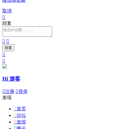
微信朋友圈
取消

回复




Hi 游客

注册

登录
发现

首页

论坛

发现

圈子