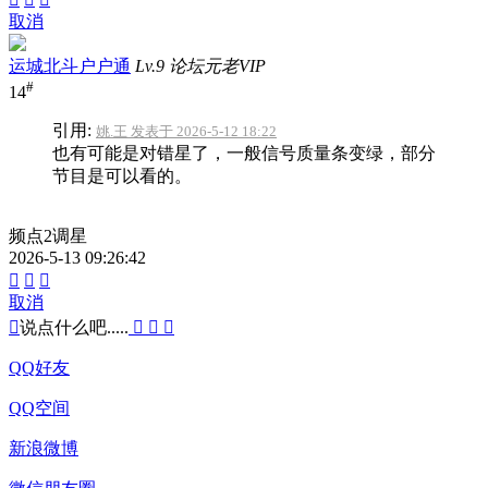
取消
运城北斗户户通
Lv.9 论坛元老VIP
#
14
引用:
姚.王 发表于 2026-5-12 18:22
也有可能是对错星了，一般信号质量条变绿，部分
节目是可以看的。
频点2调星
2026-5-13 09:26:42



取消

说点什么吧.....



QQ好友
QQ空间
新浪微博