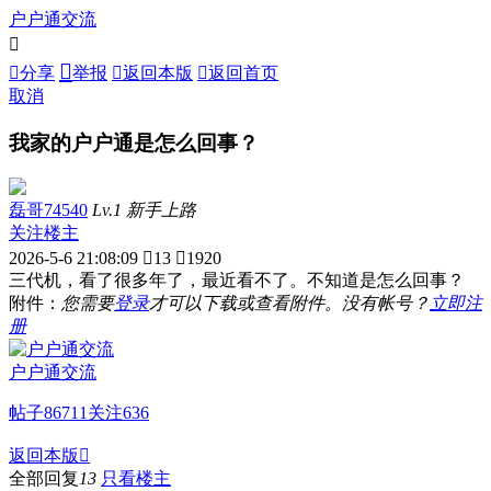
户户通交流



分享
举报

返回本版

返回首页
取消
我家的户户通是怎么回事？
磊哥74540
Lv.1 新手上路
关注楼主
2026-5-6 21:08:09

13

1920
三代机，看了很多年了，最近看不了。不知道是怎么回事？
附件：
您需要
登录
才可以下载或查看附件。没有帐号？
立即注
册
户户通交流
帖子
86711
关注
636
返回本版

全部回复
13
只看楼主