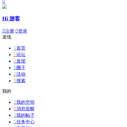

Hi 游客

注册

登录
发现

首页

论坛

发现

圈子

活动

搜索
我的

我的空间

消息提醒

我的帖子

任务中心