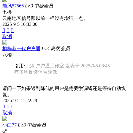
随风57566
Lv.3 中级会员
七楼
云南地区信号跟以前一样没有增强一点。
2025-9-5 10:33:00



取消
桐梓新一代户户通
Lv.4 高级会员
八楼
引用:
北斗户户通工作室 发表于 2025-9-5 08:45
有多地反馈信号降低
请问一下如果遇到降低的用户是需要微调锅还是等待自动恢
复。
2025-9-5 11:22:29



取消
小白77
Lv.3 中级会员
#
9