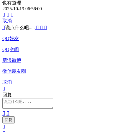
也有道理
2025-10-19 06:56:00



取消

说点什么吧.....



QQ好友
QQ空间
新浪微博
微信朋友圈
取消

回复


