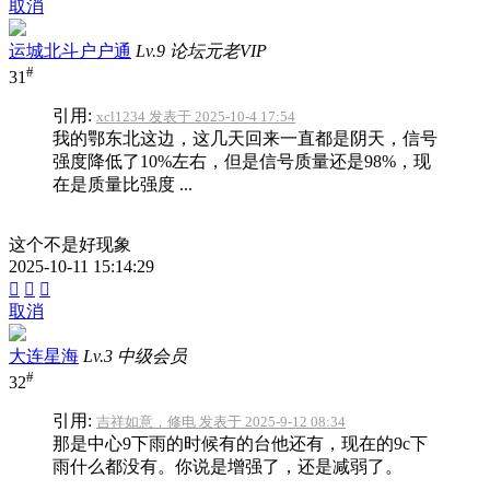
取消
运城北斗户户通
Lv.9 论坛元老VIP
#
31
引用:
xcl1234 发表于 2025-10-4 17:54
我的鄂东北这边，这几天回来一直都是阴天，信号
强度降低了10%左右，但是信号质量还是98%，现
在是质量比强度 ...
这个不是好现象
2025-10-11 15:14:29



取消
大连星海
Lv.3 中级会员
#
32
引用:
吉祥如意，修电 发表于 2025-9-12 08:34
那是中心9下雨的时候有的台他还有，现在的9c下
雨什么都没有。你说是增强了，还是减弱了。