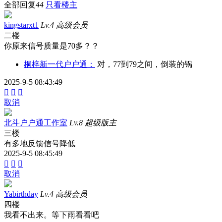
全部回复
44
只看楼主
kingstarxt1
Lv.4 高级会员
二楼
你原来信号质量是70多？？
桐梓新一代户户通：
对，77到79之间，倒装的锅
2025-9-5 08:43:49



取消
北斗户户通工作室
Lv.8 超级版主
三楼
有多地反馈信号降低
2025-9-5 08:45:49



取消
Yabirthday
Lv.4 高级会员
四楼
我看不出来。等下雨看看吧