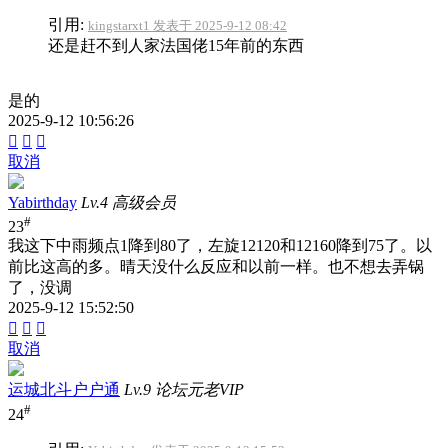
引用:
kingstarxt1 发表于 2025-9-12 08:42
还是赶不到人家法国佬15年前的东西
是的
2025-9-12 10:56:26



取消
Yabirthday
Lv.4 高级会员
#
23
我这下中雨频点1降到80了，左旋12120和12160降到75了。以
前比这高的多。晴天没什么反应和以前一样。也不想去弄锅
了，没调
2025-9-12 15:52:50



取消
运城北斗户户通
Lv.9 论坛元老VIP
#
24