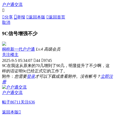
户户通交流



分享
举报

返回本版

返回首页
取消
9C信号增强不少
桐梓新一代户户通
Lv.4 高级会员
关注楼主
2025-9-5 05:34:07

44

9745
9C在我这从原来的70几增到了90几，明显提升了不少啊，这
样的话证明9c已经正式它的工作了。
附件：
您需要
登录
才可以下载或查看附件。没有帐号？
立即注
册
户户通交流
帖子
86711
关注
636
返回本版
