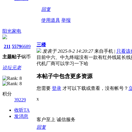
回复
使用道具
举报
阳光家电
三楼
211
5579
6689
发表于 2025-9-2 14:20:27
来自手机
|
只看该
主题
帖子
锅币
目前中六、中九终端没有一款有红外线延长线
代机厂商可以学习一下哈
论坛元老
本帖子中包含更多资源
您需要
登录
才可以下载或查看，没有帐号？
积分
x
39229
收听TA
发消息
客户至上 诚信服务
回复