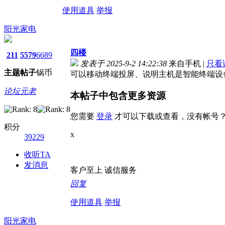
使用道具
举报
阳光家电
四楼
211
5579
6689
发表于 2025-9-2 14:22:38
来自手机
|
只看
主题
帖子
锅币
可以移动终端投屏、说明主机是智能终端设
论坛元老
本帖子中包含更多资源
您需要
登录
才可以下载或查看，没有帐号
积分
x
39229
收听TA
发消息
客户至上 诚信服务
回复
使用道具
举报
阳光家电