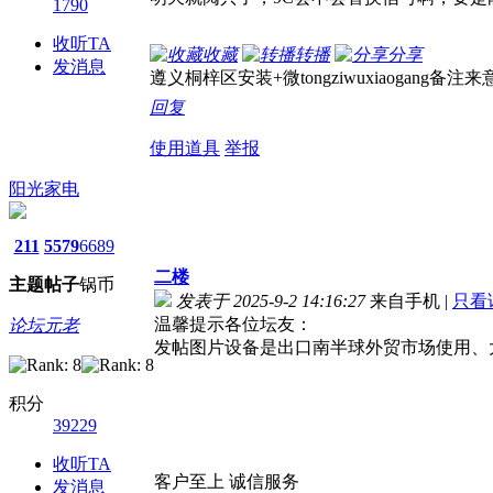
1790
收听TA
收藏
转播
分享
发消息
遵义桐梓区安装+微tongziwuxiaogang备注来
回复
使用道具
举报
阳光家电
211
5579
6689
二楼
主题
帖子
锅币
发表于 2025-9-2 14:16:27
来自手机
|
只看
温馨提示各位坛友：
论坛元老
发帖图片设备是出口南半球外贸市场使用、
积分
39229
收听TA
客户至上 诚信服务
发消息