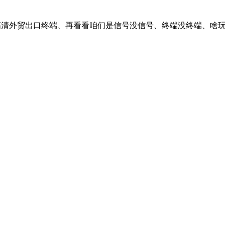
超高清外贸出口终端、再看看咱们是信号没信号、终端没终端、啥玩意也