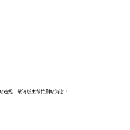
帖违规、敬请版主帮忙删帖为谢！