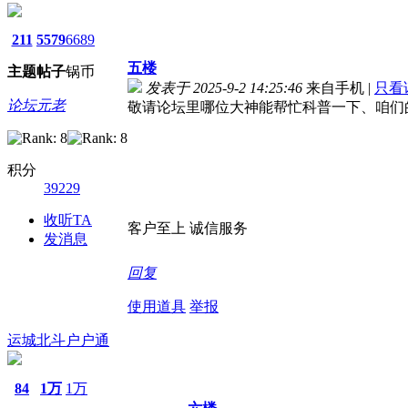
211
5579
6689
五楼
主题
帖子
锅币
发表于 2025-9-2 14:25:46
来自手机
|
只看
论坛元老
敬请论坛里哪位大神能帮忙科普一下、咱们的
积分
39229
收听TA
客户至上 诚信服务
发消息
回复
使用道具
举报
运城北斗户户通
84
1万
1万