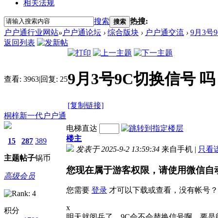
相关法规
搜索
热搜:
搜索
户户通行业网站
»
户户通论坛
›
综合版块
›
户户通交流
›
9月3号
返回列表
9月3号9C切换信号 
查看:
3963
|
回复:
25
[复制链接]
桐梓新一代户户通
电梯直达
楼主
15
287
389
发表于 2025-9-2 13:59:34
来自手机
|
只看
主题
帖子
锅币
您现在属于游客权限，请使用微信自
高级会员
您需要
登录
才可以下载或查看，没有帐号？
x
积分
明天就阅兵了，9C会不会替换信号啊，要是