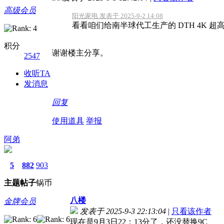
高级会员
阳光家电 发表于 2025-9-2 14:08
看看咱们给南半球代工生产的 DTH 4K 
积分
谢谢楼主分享。
2547
收听TA
发消息
回复
使用道具
举报
阿弟
5
882
903
主题
帖子
锅币
八楼
金牌会员
发表于 2025-9-3 22:13:04
|
只看该作者
现在是9月3日22：13分了，还没替换9C