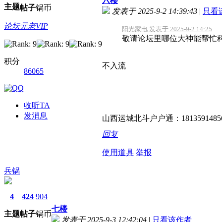
六楼
主题
帖子
锅币
发表于 2025-9-2 14:39:43
|
只看
论坛元老VIP
阳光家电 发表于 2025-9-2 14:25
敬请论坛里哪位大神能帮忙科普
积分
不入流
86065
收听TA
发消息
山西运城北斗户户通：1813591485
回复
使用道具
举报
兵锅
4
424
904
七楼
主题
帖子
锅币
发表于 2025-9-3 12:42:04
|
只看该作者