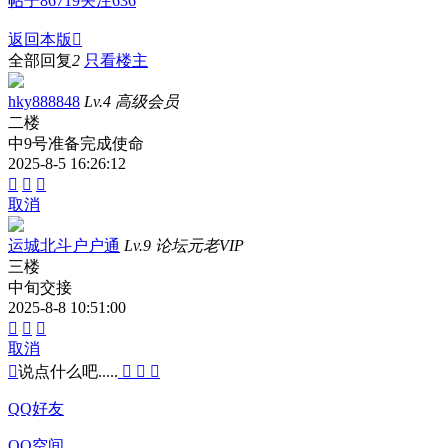
帖子
86719
关注
636
返回本版

全部回复
2
只看楼主
hky888848
Lv.4 高级会员
二楼
中9号准备完成使命
2025-8-5 16:26:12



取消
运城北斗户户通
Lv.9 论坛元老VIP
三楼
中旬交接
2025-8-8 10:51:00



取消

说点什么吧.....



QQ好友
QQ空间