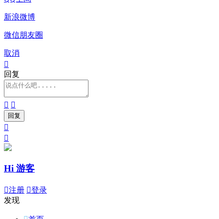
新浪微博
微信朋友圈
取消

回复




Hi 游客

注册

登录
发现