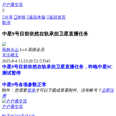
户户通交流



分享
举报

返回本版

返回首页
取消
中星9号目前依然在轨承担卫星直播任务
风林火山
Lv.4 高级会员
关注楼主
2025-8-4 11:23:20

2

3545
中星9号目前依然在轨承担卫星直播任务，昨晚中星9C
测试暂停
中星9号各项参数正常
附件：
您需要
登录
才可以下载或查看附件。没有帐号？
立即注
册
户户通交流