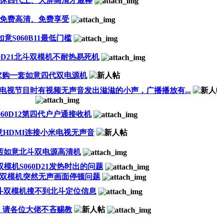
休四代上、大屏高清才最棒
免费高清、免费享受
如意S060B11最低门槛
60D21北斗双模机不耐热易死机
求购一套如意四代双电源机
播放电视节目时有视频无声音发出滋滋的小声，广播播放有...
060D12第四代户户通接收机
意HDMI连接小米电视无声音
西如意北斗双电源高清机
模机S060D21发热时出的问题
双模机突然无声画面停顿问题
斗双模机搜不到北斗定位信息
，请各位大佬不吝赐教