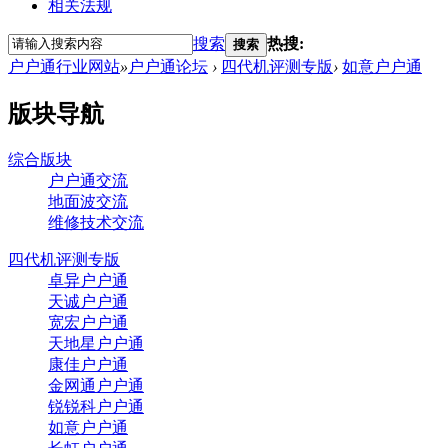
相关法规
搜索
热搜:
搜索
户户通行业网站
»
户户通论坛
›
四代机评测专版
›
如意户户通
版块导航
综合版块
户户通交流
地面波交流
维修技术交流
四代机评测专版
卓异户户通
天诚户户通
宽宏户户通
天地星户户通
康佳户户通
金网通户户通
锐锐科户户通
如意户户通