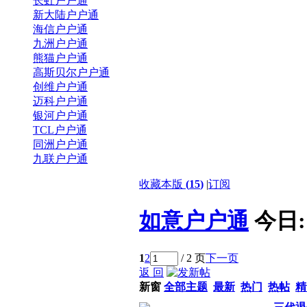
长虹户户通
新大陆户户通
海信户户通
九洲户户通
熊猫户户通
高斯贝尔户户通
创维户户通
迈科户户通
银河户户通
TCL户户通
同洲户户通
九联户户通
收藏本版
(
15
)
|
订阅
如意户户通
今日
1
2
/ 2 页
下一页
返 回
新窗
全部主题
最新
热门
热帖
精