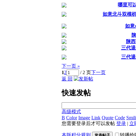
哪里可
如意北斗双模机
如意
陕西
三代退
三代退
下一页 »
1
2
/ 2 页
下一页
返 回
快速发帖
高级模式
B
Color
Image
Link
Quote
Code
Smil
您需要登录后才可以发帖
登录
|
立
本版积分规则
转播给
发表帖子