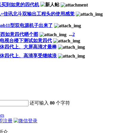
以买到如意的四代机
+佳讯北斗双输出工程头的使用感觉
sob11型双电源机子出来了
陕西如意四代晒个图
...
2
电视台楼下测试如意四代
休四代上、大屏高清才最棒
休四代上、高清享受继续浪
还可输入
80
个字符
ies
即注册
听众