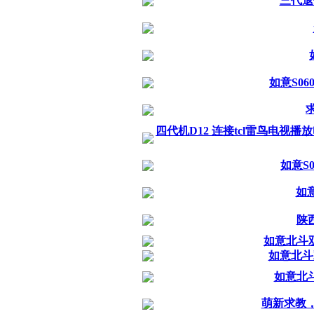
三代退
如意S0
四代机D12 连接tcl雷鸟电视
如意S
如
陕
如意北斗双
如意北斗
如意北
萌新求教