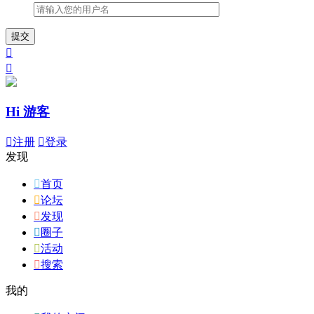
提交


Hi 游客

注册

登录
发现

首页

论坛

发现

圈子

活动

搜索
我的