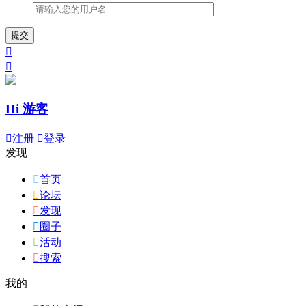
提交


Hi 游客

注册

登录
发现

首页

论坛

发现

圈子

活动

搜索
我的