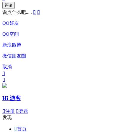
评论
说点什么吧.....


QQ好友
QQ空间
新浪微博
微信朋友圈
取消


Hi 游客

注册

登录
发现

首页