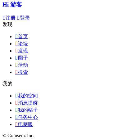
Hi 游客

注册

登录
发现

首页

论坛

发现

圈子

活动

搜索
我的

我的空间

消息提醒

我的帖子

任务中心

电脑版
© Comsenz Inc.