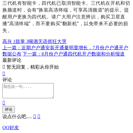
三代机有智能卡，四代机已取消智能卡。三代机在开机和切
换频道时，会有“换装高清终端，可享高清频道”的提示。提
醒用户更换为四代机。
请广大用户注意辨识，购买卫星直
播“高清终端”，而不要购买“翻新机”，以免带来不必要的损
失。
高兴
1
鼓掌
3
喝酒
无语
抓狂
大哭
上一篇：近期户户通安装开通量明显增长，7月份户户通开户
数据公布
下一篇：8月份户户通四代机开户数据和分析报道
最新评论

暂无回复，精彩从你开始

评论

评论
说点什么吧.....


QQ好友