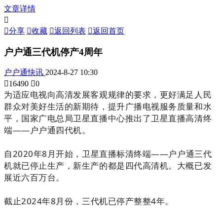
文章详情


分享

收藏

返回列表

返回首页
户户通三代机停产4周年
户户通快讯
2024-8-27 10:30

16490

0
为适应电视向高清发展客观规律的要求，更好满足人民
群众对美好生活的新期待，提升广播电视服务质量和水
平，国家广电总局卫星直播中心推出了卫星直播高清终
端——户户通四代机。
自2020年8月开始，卫星直播标清终端——户户通三代
机就已停止生产，新生产的都是四代高清机。大概已发
展近六百万台。
截止2024年8月份，三代机已停产整整4年。