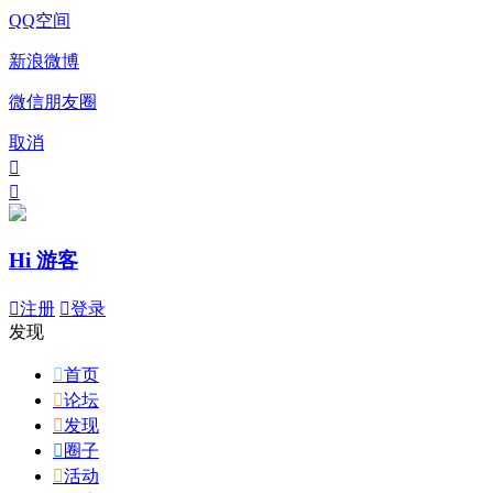
QQ空间
新浪微博
微信朋友圈
取消


Hi 游客

注册

登录
发现

首页

论坛

发现

圈子

活动